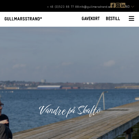
NO
+ 46 (0)523 66 77 88
info@gullmarsstrand.se
GAVEKORT
BESTILL
Vandre på Skaftö