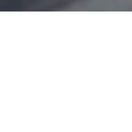
VÄLKOMMEN TILL BORDS
I köket skapas olika menyer med lokala
råvaror utifrån säsong. Gäster brukar sitta kvar
länge vid bordet och bara njuta. Utsikten
bidrar.
Vi är medlemmar i den regionala föreningen “Smaka på
Västsverige” och är övertygade om att du märker detta
engagemang i maten vi serverar, i servicen och omtanken vi
ger dig som gäst.