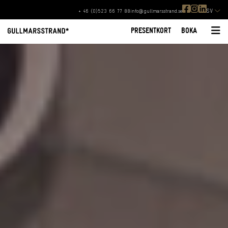
SV
+ 46 (0)523 66 77 88
info@gullmarsstrand.se
PRESENTKORT
BOKA