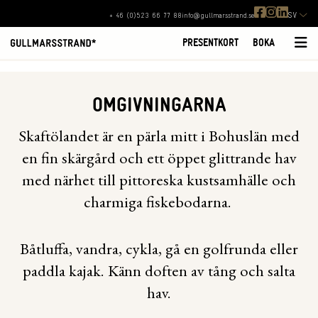
SV
+ 46 (0)523 66 77 88
info@gullmarsstrand.se
PRESENTKORT
BOKA
OMGIVNINGARNA
Skaftölandet är en pärla mitt i Bohuslän med
en fin skärgård och ett öppet glittrande hav
med närhet till pittoreska kustsamhälle och
charmiga fiskebodarna.
Båtluffa, vandra, cykla, gå en golfrunda eller
paddla kajak. Känn doften av tång och salta
hav.