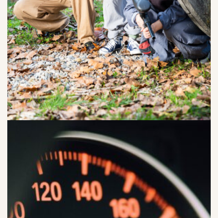
20% PÅ VÅRA MEST POPULÄRA PAKET
Gäller utvalda dagar i april – juni
I PRISER INGÅR MEDALJ TILL VINNANDE
TILL PAKETEN